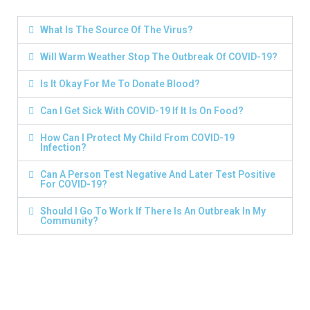
What Is The Source Of The Virus?
Will Warm Weather Stop The Outbreak Of COVID-19?
Is It Okay For Me To Donate Blood?
Can I Get Sick With COVID-19 If It Is On Food?
How Can I Protect My Child From COVID-19
Infection?
Can A Person Test Negative And Later Test Positive
For COVID-19?
Should I Go To Work If There Is An Outbreak In My
Community?